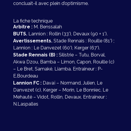
concluait-il avec plein d’optimisme.
La fiche technique
Arbitre :
M. Benssalah
BUTS.
Lannion : Rollin (33’), Devaux (90 + 1’).
Avertissements.
Stade Rennais : Rouille (81’) ;
Lannion : Le Danvezet (60’), Kerger (67’).
Stade Rennais (B) :
Silistrie – Tutu, Borval,
Akwa Dzou, Bamba – Limon, Capon, Rouille (c)
– Le Bret, Samaké, Liamba. Entraîneur : P-
E.Bourdeau
Lannion FC :
Davaï – Normand, Julien, Le
Danvezet (c), Kerger – Morin, Le Bonniec, Le
Mehauté – Vidot, Rollin, Devaux. Entraîneur :
N.Laspalles