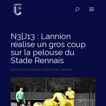
N3|J13 : Lannion
réalise un gros coup
sur la pelouse du
Stade Rennais
15/01/2024
|
saison 2023-2024
,
seniors