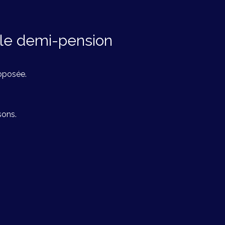
ule demi-pension
roposée.
isons
.